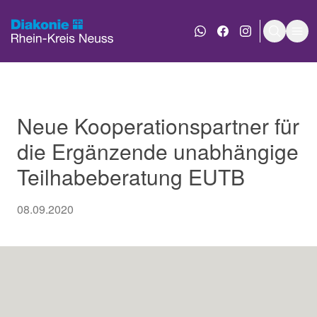
WhatsApp Nachricht an
Diakonie bei Face
Diakonie bei 
Suche e
Men
Neue Kooperationspartner für
die Ergänzende unabhängige
Teilhabeberatung EUTB
08.09.2020