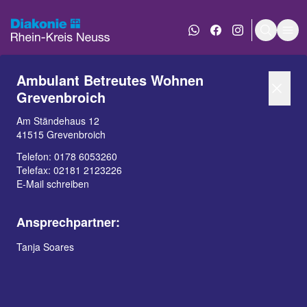
WhatsApp Nachricht an
Diakonie bei Face
Diakonie bei 
Suche e
Men
Ambulant Betreutes Wohnen
Grevenbroich
Am Ständehaus 12
41515 Grevenbroich
Telefon:
0178 6053260
Telefax: 02181 2123226
E-Mail schreiben
INHALT
KONTAKT
Ansprechpartner:
Beschreibung
Weiterführende
Tanja Soares
Informationen
Anfahrt