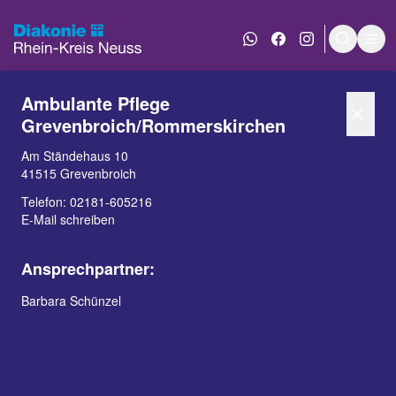
WhatsApp Nachricht an
Diakonie bei Face
Diakonie bei 
Suche e
Men
Ambulante Pflege
Grevenbroich/Rommerskirchen
Am Ständehaus 10
41515 Grevenbroich
Telefon:
02181-605216
E-Mail schreiben
INHALT
KONTAKT
Ansprechpartner:
Anfahrt
Barbara Schünzel
Ambulante Pflege
Grevenbroich/Rommerskirchen