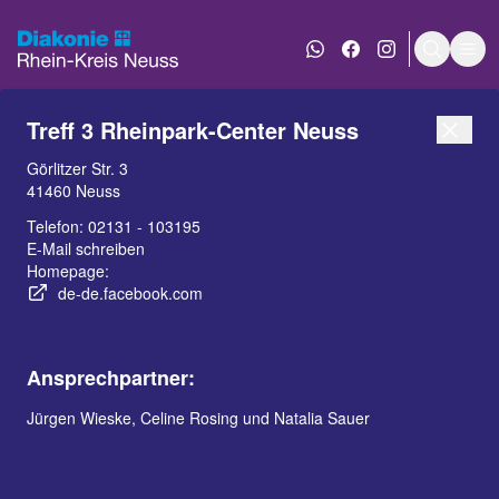
WhatsApp Nachricht an
Diakonie bei Face
Diakonie bei 
Suche e
Men
Treff 3 Rheinpark-Center Neuss
Görlitzer Str. 3
41460 Neuss
Telefon:
02131 - 103195
E-Mail schreiben
Homepage:
de-de.facebook.com
INHALT
KONTAKT
Unsere Angebote
Ansprechpartner:
Aktuelles
Jürgen Wieske, Celine Rosing und Natalia Sauer
Migrationsberatung
Integrationsagentur /
KommAn