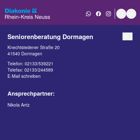
WhatsApp Nachricht an
Diakonie bei Face
Diakonie bei 
Suche e
Men
Seniorenberatung Dormagen
Knechtstedener Straße 20
41540 Dormagen
Telefon:
02133/539221
Telefax: 02133/244589
E-Mail schreiben
INHALT
KONTAKT
Ansprechpartner:
Beratung über Hilfen im
Nikola Antz
Alter
Beratungsinhalte auf
einen Blick
In Zusammenarbeit
Aktuelles