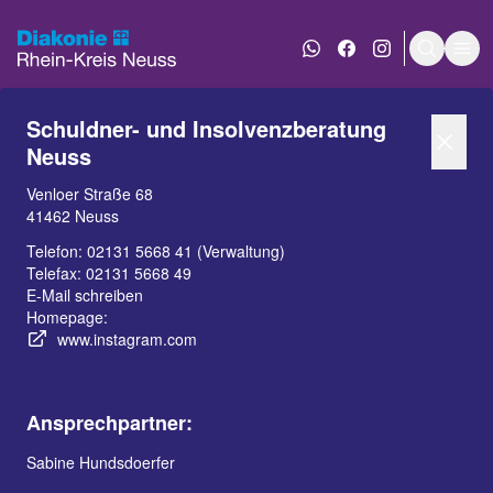
WhatsApp Nachricht an
Diakonie bei Face
Diakonie bei 
Suche e
Men
Schuldner- und Insolvenzberatung
Neuss
Venloer Straße 68
41462 Neuss
Telefon:
02131 5668 41 (Verwaltung)
Telefax: 02131 5668 49
E-Mail schreiben
INHALT
KONTAKT
Homepage:
www.instagram.com
Wir bieten
Beratungsteam
Wichtig zu wissen
Ansprechpartner:
Hilfen
Sabine Hundsdoerfer
Eigenbeteiligung