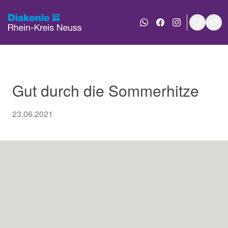
WhatsApp Nachricht an
Diakonie bei Face
Diakonie bei 
Suche e
Men
Gut durch die Sommerhitze
23.06.2021